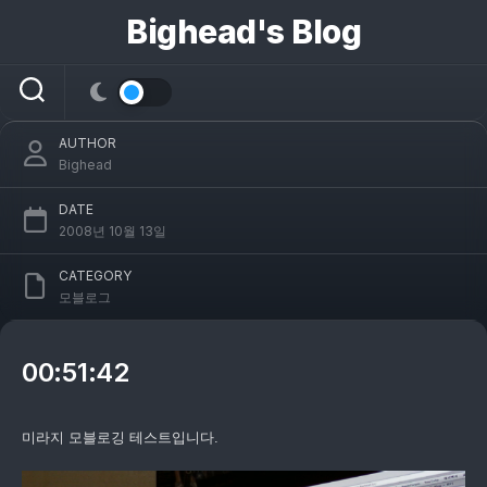
콘
Bighead's Blog
텐
츠
[Mobile Blog] 2008-10-14
로
건
너
AUTHOR
뛰
Bighead
기
DATE
2008년 10월 13일
CATEGORY
모블로그
00:51:42
미라지 모블로깅 테스트입니다.