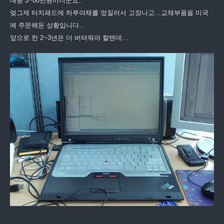
대충 5~60만원이더군요..
엊그제 터치패드에 하루야채를 엎질러서 고장나고…교체부품을 미국
에 주문해둔 상황입니다..
앞으로 한 2~3년은 더 버텨줘야 할텐데…