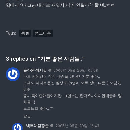
입에서 “나 그냥 대리로 재입사..어케 안될까?” 할 뻔..ㅎㅎ
Tags:
동료
뱅크타운
3 replies on “기분 좋은 사람들..”
돌아온 섹시걸
2006년 05월 20일, 00:08
나도 전에있던 직장 사람들 만나면 기분 좋아..
어제도 하나로통신 팔성파 (8명이 모두 성이 다름..) 모임있
었쥐..
좀… 특이한애들이지만… (찰스는 안다오.. 이여인네들의 정
체를…)
느므느므 좋아…^^
답글
백두대갈장군
2006년 05월 20일, 16:43