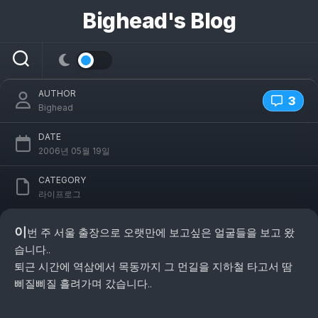
콘
Bighead's Blog
텐
츠
기분 좋은 사람들..
로
건
너
AUTHOR
뛰
3
Bighead
기
DATE
2006년 05월 19일
CATEGORY
라이프로그
이
번 주 서울 출장으로 오랫만에 보고싶은 얼굴들을 보고 왔
습니다..
퇴근 시간에 역삼에서 목동까지 그 먼길을 지하철 타고서 땀
삐질삐질 흘려가며 갔습니다..