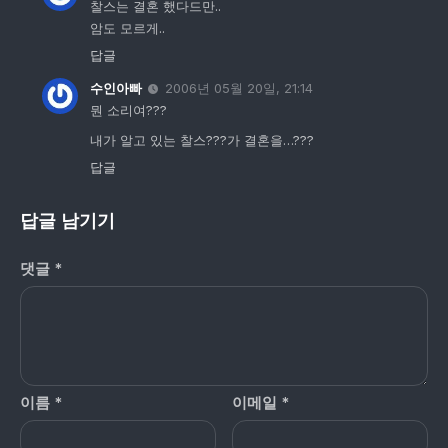
찰스는 결혼 했다드만..
암도 모르게..
답글
수인아빠
2006년 05월 20일, 21:14
뭔 소리여???
내가 알고 있는 찰스???가 결혼을…???
답글
답글 남기기
댓글
*
이름
*
이메일
*