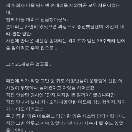
제가 회사 나올 당시엔 손대리를 제외하곤 모두 사원이었는
데..
벌써 다들 대리로 진급했더군요..
손대리는 가만히 있었으면 과장으로 승진했을텐데..여전히 대
리..짠한 양반..
사진에 안나온 새신랑 송대리는 와이프가 임신 26주째라 밥에
술 말아먹고 후딱 집으로..;;
그리고..새로운 얼굴들….
예전에 제가 직장 그만 둔 뒤로 이양반들이 운영팀에 신입 여
사원이 두명이나 들어왔다고 자랑들 하더군요..
직접 안봤던 당시엔 “단지 여자일 뿐 일꺼야” 했습니다만..
직접 만나서 보니..헉~ 소리 나올만한 미모에..상냥함까지..게다
가 나이도 어리고..;;
두 명중 한 명은 네트워크 담당..한 명은 시스템 담당이랍니다..
직장 그만 안두고 계속 있었더라면..내가 사수가 될 수도 있었
을터인데……..