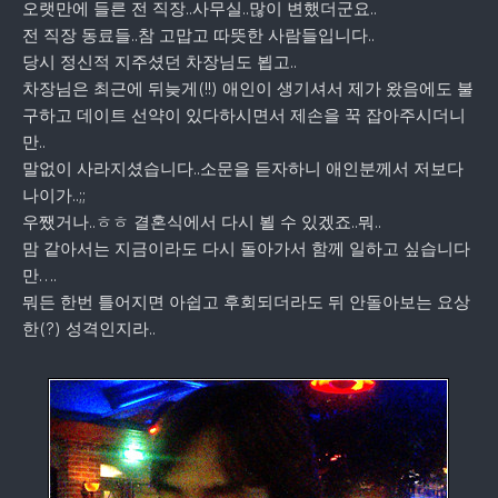
오랫만에 들른 전 직장..사무실..많이 변했더군요..
전 직장 동료들..참 고맙고 따뜻한 사람들입니다..
당시 정신적 지주셨던 차장님도 뵙고..
차장님은 최근에 뒤늦게(!!) 애인이 생기셔서 제가 왔음에도 불
구하고 데이트 선약이 있다하시면서 제손을 꾹 잡아주시더니
만..
말없이 사라지셨습니다..소문을 듣자하니 애인분께서 저보다
나이가..;;
우쨌거나..ㅎㅎ 결혼식에서 다시 뵐 수 있겠죠..뭐..
맘 같아서는 지금이라도 다시 돌아가서 함께 일하고 싶습니다
만….
뭐든 한번 틀어지면 아쉽고 후회되더라도 뒤 안돌아보는 요상
한(?) 성격인지라..