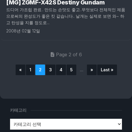
[MG] ZGMF-X42S Destiny Gundam
드디어 가조립 완료.. 만드는 손맛도 좋고..무엇보다 전체적인 제품
으로써의 완성도가 좋은 킷 같습니다.. 날개는 실제로 보면 와~ 하
고 탄성을 지를 정도로...
2008년 02월 12일
Page 2 of 6
«
1
2
3
4
5
...
»
Last »
카테고리