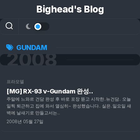
콘
Bighead's Blog
텐
츠
로
건
너
뛰
GUNDAM
2008
기
2
프라모델
[MG] RX-93 ν-Gundam 완성..
주말에 느와르 건담 완성 후 바로 포장 뜯고 시작한..뉴건담.. 오늘
일찍 퇴근하고 집에 와서 열심히~ 완성했습니다.. 실은..일요일 새
벽에 날새기로 만들고서는...
2008년 05월 27일