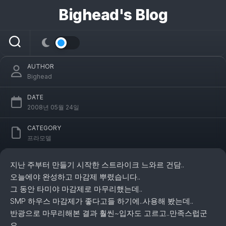
콘
Bighead's Blog
텐
츠
[MG] GAT-X105E Strike Noir Gundam 완성
로
건
너
AUTHOR
뛰
Bighead
기
DATE
2008년 05월 24일
CATEGORY
프라모델
지난 주부터 만들기 시작한 스트라이크 느와르 건담..
오늘에야 완성하고 마감제 뿌렸습니다..
그 동안 타미야 마감제로 마무리했는데..
SMP 하우스 마감제가 좋다고들 하기에..사용해 봤는데..
반광으로 마무리해본 결과 훨씬~입자도 고르고..만족스럽군
요..