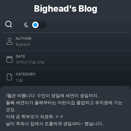
콘
Bighead's Blog
텐
츠
세연이 5번째 생일
로
건
너
AUTHOR
뛰
Bighead
기
DATE
2016년 01월 24일
CATEGORY
인물
1월은 바쁩니다. 수민이 생일에 세연이 생일까지..
둘째 세연이가 올해부터는 어린이집 졸업하고 유치원에 가는
군요..
이제 곧 학부모가 되겠쥬..ㅎㅎ
날이 추워서 집에서 조촐하게 생일파티~ 했습니다..