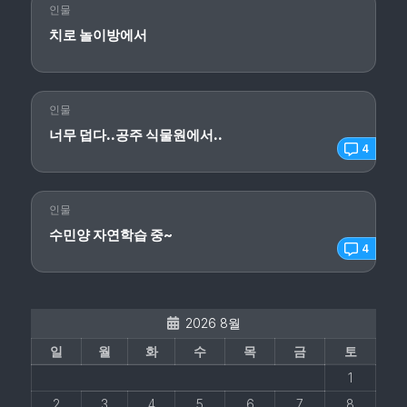
인물
치로 놀이방에서
인물
너무 덥다..공주 식물원에서..
4
인물
수민양 자연학습 중~
4
2026 8월
일
월
화
수
목
금
토
1
2
3
4
5
6
7
8