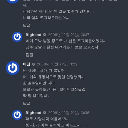
다…
적응하면 하나이상의 일을 할수가 있지만…
너의 삶의 쪼그라든다는거…
답글
Bighead
2008년 10월 21일, 13:37
이미 구박 받을 정도로 내 삶은 쪼그라들어있다..
광주 몇달에 한번 내려가는거 보믄 모르것니..
답글
아짐
2008년 10월 21일, 11:22
난 사랑니 세개 다 뽑았어..
머.. 거의 유동식으로 몇일 연명했쥐..
한 일주일이면 나아..
모르긴 몰라도.. 나음.. 꼬이먹고싶을걸…
약 잘 챙겨잡솨..
답글
Bighead
2008년 10월 21일, 13:36
혀로 사랑니쪽 더듬어보니..
휑~한게 아주 불쾌하고..아프고~ㅡ.ㅡ;;