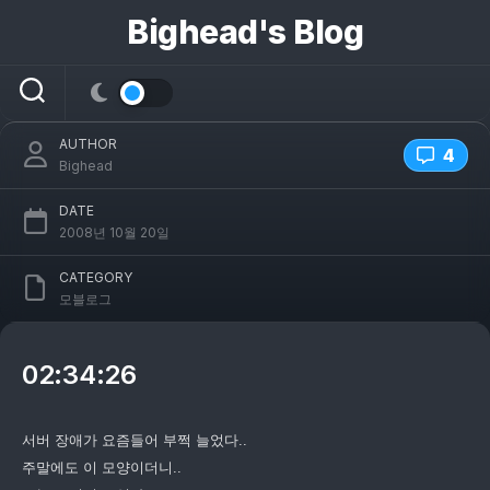
콘
Bighead's Blog
텐
츠
[Mobile Blog] 2008-10-21
로
건
너
AUTHOR
뛰
4
Bighead
기
DATE
2008년 10월 20일
CATEGORY
모블로그
02:34:26
서버 장애가 요즘들어 부쩍 늘었다..
주말에도 이 모양이더니..