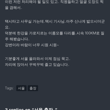
이런 저런 처리해야 될 일도 있고.. 직원들하고 얼굴 도장도 찍
을 겸해서..
택시타고 사무실 가는데..택시 기사님..아주 신나게 밟으시더군
요..
덕분에 한강을 가로지르는 이름모를 다리를..시속 100KM로 질
주 해봤습니다..
강변이라 바람이 너무 시원 시원~
기분좋게 서울 올라와서 이제 점심 묵고..
자리에 앉아서 꾸벅꾸벅 졸고 있습니다..
Tags:
서울
출장
3 replies on “서울 출장..”