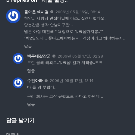
돌아온 섹시걸
2006년 05월 16일, 08:14
한양… 서방님 면접다닐때 아조.. 질려버렸다오..
당분간은 생각 안날끼구만…
낼은 아짐 대천해수욕장으로 워크샵가지롱..^^
1박2일인데… 좋다고해야하는지.. 걱정이라고 해야하는지..
답글
백두대갈장군
2006년 05월 17일, 02:28
우린 올해 해외로..워크샵..갈까 계획중..ㅋㅋ
답글
수인아빠
2006년 05월 17일, 13:14
다 들 넘 부럽다…
우리 회사는 고작 유럽으로 간다고 하던데…
답글
답글 남기기
댓글
*