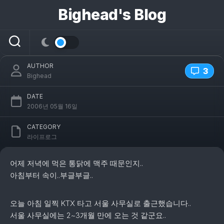
콘
Bighead's Blog
텐
츠
서울 출장..
로
건
너
AUTHOR
뛰
3
Bighead
기
DATE
2006년 05월 16일
CATEGORY
라이프로그
어제 저녁에 먹은 통닭에 맥주 때문인지..
아침부터 속이..부글부글..
오늘 아침 일찍 KTX 타고 서울 사무실로 출근했습니다..
서울 사무실에는 2~3개월 만에 오는 것 같군요..