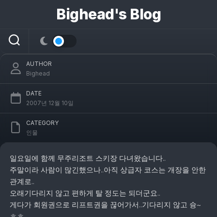
콘
Bighead's Blog
텐
츠
스키 시즌~!!
로
건
너
AUTHOR
뛰
Bighead
기
DATE
2007년 12월 10일
CATEGORY
인물
일요일에 함께 무주리조트 스키장 다녀왔습니다..
주말이라 사람이 많긴했으나..아직 상급자 코스는 개장을 안한
관계로..
오래기다리지 않고 편하게 탈 정도는 되더군요..
게다가 회원권으로 리프트권을 끊어가서..기다리지 않고 슝~
ㅎㅎ