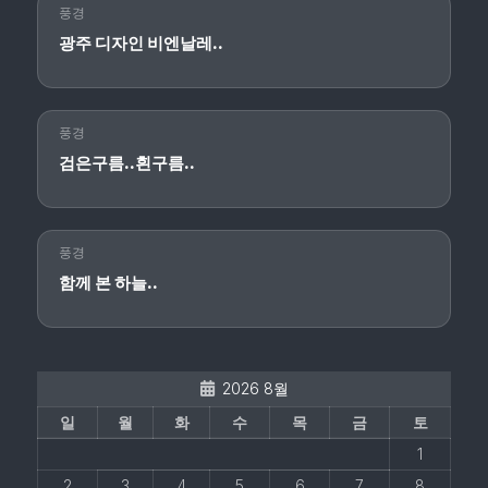
풍경
광주 디자인 비엔날레..
풍경
검은구름..흰구름..
풍경
함께 본 하늘..
2026 8월
일
월
화
수
목
금
토
1
2
3
4
5
6
7
8