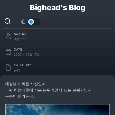
콘
Bighead's Blog
텐
츠
뜨는거냐..지는거냐..
로
건
너
AUTHOR
뛰
Bighead
기
DATE
2005년 09월 17일
CATEGORY
풍경
해질녘에 찍은 사진인데…
파란 하늘때문에 지는 분위기인지..뜨는 분위기인지..
구분이 안가는군…