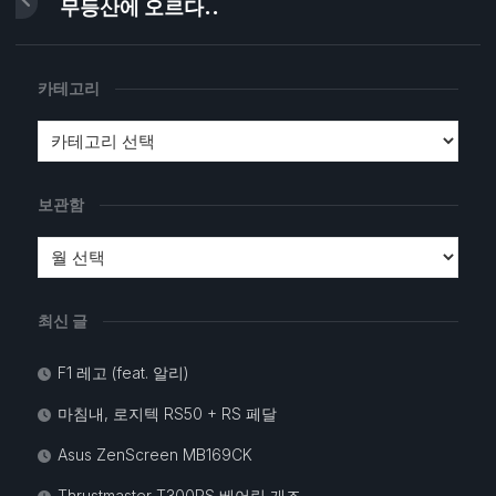
무등산에 오르다..
카테고리
보관함
최신 글
F1 레고 (feat. 알리)
마침내, 로지텍 RS50 + RS 페달
Asus ZenScreen MB169CK
Thrustmaster T300RS 베어링 개조