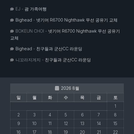
EJ
-
괌 가족여행
Bighead
-
넷기어 R6700 Nighthawk 무선 공유기 교체
BOKEUN CHOI
-
넷기어 R6700 Nighthawk 무선 공유기
교체
Bighead
-
친구들과 군산CC 라운딩
니꼬라지게지
-
친구들과 군산CC 라운딩
2026 8월
일
월
화
수
목
금
토
1
2
3
4
5
6
7
8
9
10
11
12
13
14
15
16
17
18
19
20
21
22