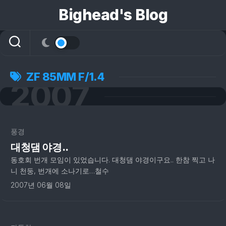
콘
Bighead's Blog
텐
츠
로
건
너
뛰
ZF 85MM F/1.4
2007
기
풍경
대청댐 야경..
동호회 번개 모임이 있었습니다. 대청댐 야경이구요.. 한참 찍고 나
니 천둥, 번개에 소나기로…철수
2007년 06월 08일