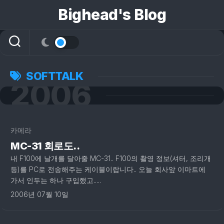
콘
Bighead's Blog
텐
츠
로
건
너
뛰
SOFTTALK
2006
기
3
카메라
MC-31 회로도..
내 F100에 날개를 달아줄 MC-31.. F100의 촬영 정보(셔터, 조리개
등)를 PC로 전송해주는 케이블이랍니다.. 오늘 회사앞 이마트에
가서 인두는 하나 구입했고.....
2006년 07월 10일