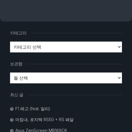
카테고리
보관함
최신 글
F1 레고 (feat. 알리)
마침내, 로지텍 RS50 + RS 페달
Asus ZenScreen MB169CK