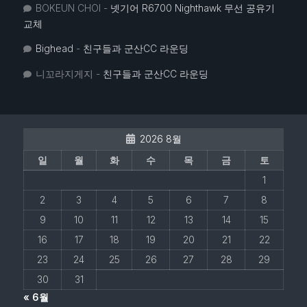
BOKEUN CHOI
-
넷기어 R6700 Nighthawk 무선 공유기
교체
Bighead
-
친구들과 군산CC 라운딩
니꼬라지게지
-
친구들과 군산CC 라운딩
2026 8월
일
월
화
수
목
금
토
1
2
3
4
5
6
7
8
9
10
11
12
13
14
15
16
17
18
19
20
21
22
23
24
25
26
27
28
29
30
31
« 6월