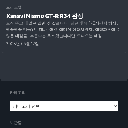
프라모델
Xanavi Nismo GT-R R34 완성
포장 뜯고 10일은 걸린 것 같습니다.. 퇴근 후에 1~2시간씩 해서..
찔끔찔끔 만들었는데.. 스페셜 에디션 이라서인지.. 애칭파츠에 수
많은 데칼들.. 부품수는 우스웠습니다만..토나오는 데칼.....
2008년 05월 12일
카테고리
보관함