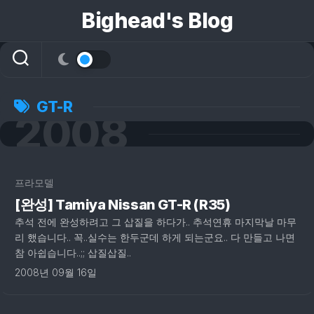
콘
Bighead's Blog
텐
츠
로
건
너
뛰
GT-R
2008
기
프라모델
[완성] Tamiya Nissan GT-R (R35)
추석 전에 완성하려고 그 삽질을 하다가.. 추석연휴 마지막날 마무
리 했습니다.. 꼭..실수는 한두군데 하게 되는군요.. 다 만들고 나면
참 아쉽습니다..;; 삽질삽질..
2008년 09월 16일