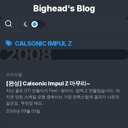
콘
Bighead's Blog
텐
츠
로
건
너
뛰
CALSONIC IMPUL Z
2008
기
프라모델
[완성] Calsonic Impul Z 마무리~
지난 골프 GTI 만들다가 Feel~ 받아서.. 맘먹고 만들었습니다.. 여
지껏 만든 스케일 모형 중에서는 가장 만족스럽게 결과가 나온것
같군요.. 무진장 애도...
2008년 09월 03일