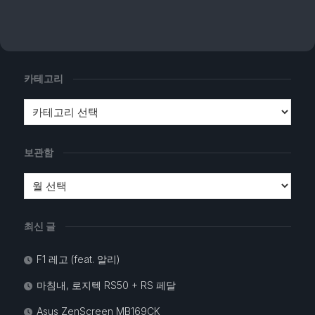
카테고리
보관함
최신 글
F1 레고 (feat. 알리)
마침내, 로지텍 RS50 + RS 페달
Asus ZenScreen MB169CK