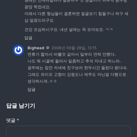
원래는 안내려갈려다 결혼하구 첫 명절이니 하루씩 광주랑
광양 찍었네요.
이래서 다른 형님들이 결혼하면 얼굴보기 힘들구나 하구 세
삼 알겠드라구요.
건강 조심하시구요. 내년 설에는 꼭 모아보죠. ㅋㅋ
답글
Bighead
2008년 09월 28일, 13:15
연휴가 짧아서 바쁠것 같아서 일부러 연락 안했다..
나도 뭐 시골에 들러서 일좀하고 추석 지내고 하느라..
광주에는 잠깐 저녁에 친구보러 한두시간 들렀다 왔다네..
그래도 와이프 고향이 강원도나 제주도 아닌걸 다행으로
생각허시게..ㅎㅎ
답글
답글 남기기
댓글
*