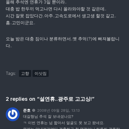
올해 추석엔 연휴가 3일 뿐이라..
대충 밥 한두끼 먹고나면 다시 올라와야할 것 같은데..
시간 잘못 잡았다간..아주..고속도로에서 생고생 할것 같고..
흠..고민이군요..
오늘 밤은 대충 짐이나 분류하면서..옛 추억(?)에 빠져볼랍니
다..
Tags:
고향
이삿짐
2 replies on “설연휴..광주로 고고싱!”
준호
2008년 09월 28일, 13:13
대갈형님 추석 잘 보내셨나요?
ㅋ 이번 연휴는 넘 짧아서 얼굴도 못 보고 왔네요.