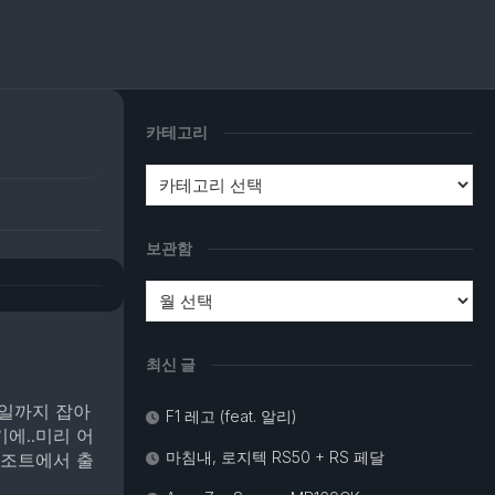
카테고리
보관함
최신 글
2일까지 잡아
F1 레고 (feat. 알리)
에..미리 어
마침내, 로지텍 RS50 + RS 페달
리조트에서 출