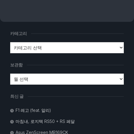
카테고리
보관함
최신 글
F1 레고 (feat. 알리)
마침내, 로지텍 RS50 + RS 페달
Asus ZenScreen MB169CK