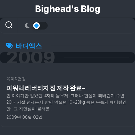
콘
Bighead's Blog
텐
츠
로
건
너
뛰
바디엑스
2009
기
2
육아&건강
파워텍 레버리지 짐 제작 완료~
먼 이야기만 같았던 3자리 몸무게..그러나 현실이 되버린지 수년..
20대 시절 언제든지 맘만 먹으면 10~20kg 쯤은 우습게 빼버렸건
만.. 그 자만심이 불러온...
2009년 08월 02일